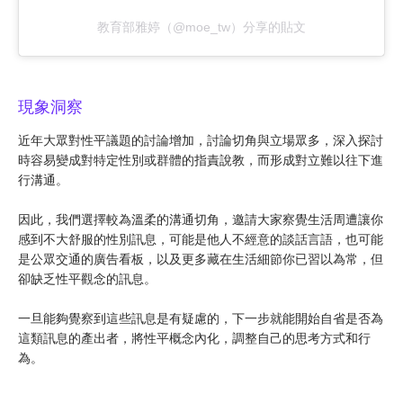
教育部雅婷（@moe_tw）分享的貼文
現象洞察
近年大眾對性平議題的討論增加，討論切角與立場眾多，深入探討
時容易變成對特定性別或群體的指責說教，而形成對立難以往下進
行溝通。
因此，我們選擇較為溫柔的溝通切角，邀請大家察覺生活周遭讓你
感到不大舒服的性別訊息，可能是他人不經意的談話言語，也可能
是公眾交通的廣告看板，以及更多藏在生活細節你已習以為常，但
卻缺乏性平觀念的訊息。
一旦能夠覺察到這些訊息是有疑慮的，下一步就能開始自省是否為
這類訊息的產出者，將性平概念內化，調整自己的思考方式和行
為。