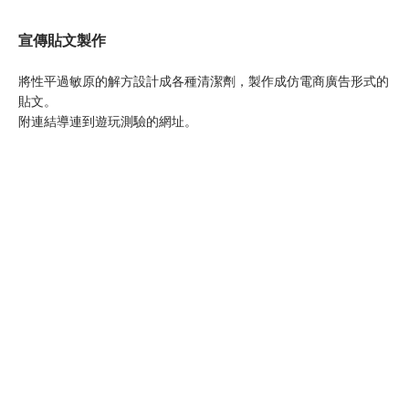
宣傳貼文製作
將性平過敏原的解方設計成各種清潔劑，製作成仿電商廣告形式的
貼文。
附連結導連到遊玩測驗的網址。